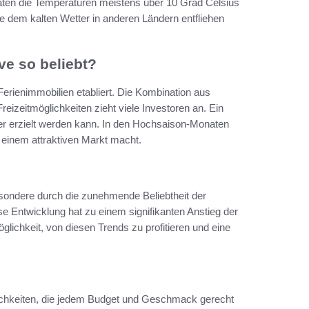
naten die Temperaturen meistens über 10 Grad Celsius
ie dem kalten Wetter in anderen Ländern entfliehen
ve so beliebt?
n Ferienimmobilien etabliert. Die Kombination aus
izeitmöglichkeiten zieht viele Investoren an. Ein
hier erzielt werden kann. In den Hochsaison-Monaten
 einem attraktiven Markt macht.
besondere durch die zunehmende Beliebtheit der
e Entwicklung hat zu einem signifikanten Anstieg der
öglichkeit, von diesen Trends zu profitieren und eine
glichkeiten, die jedem Budget und Geschmack gerecht