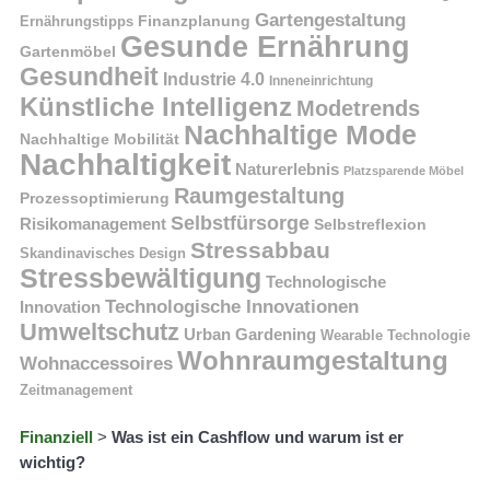
Gartengestaltung
Finanzplanung
Ernährungstipps
Gesunde Ernährung
Gartenmöbel
Gesundheit
Industrie 4.0
Inneneinrichtung
Künstliche Intelligenz
Modetrends
Nachhaltige Mode
Nachhaltige Mobilität
Nachhaltigkeit
Naturerlebnis
Platzsparende Möbel
Raumgestaltung
Prozessoptimierung
Selbstfürsorge
Risikomanagement
Selbstreflexion
Stressabbau
Skandinavisches Design
Stressbewältigung
Technologische
Technologische Innovationen
Innovation
Umweltschutz
Urban Gardening
Wearable Technologie
Wohnraumgestaltung
Wohnaccessoires
Zeitmanagement
Finanziell
>
Was ist ein Cashflow und warum ist er
wichtig?