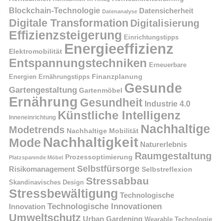
Blockchain-Technologie
Datensicherheit
Datenanalyse
Digitale Transformation
Digitalisierung
Effizienzsteigerung
Einrichtungstipps
Energieeffizienz
Elektromobilität
Entspannungstechniken
Erneuerbare
Finanzplanung
Energien
Ernährungstipps
Gesunde
Gartengestaltung
Gartenmöbel
Ernährung
Gesundheit
Industrie 4.0
Künstliche Intelligenz
Inneneinrichtung
Nachhaltige
Modetrends
Nachhaltige Mobilität
Nachhaltigkeit
Mode
Naturerlebnis
Raumgestaltung
Prozessoptimierung
Platzsparende Möbel
Selbstfürsorge
Risikomanagement
Selbstreflexion
Stressabbau
Skandinavisches Design
Stressbewältigung
Technologische
Technologische Innovationen
Innovation
Umweltschutz
Urban Gardening
Wearable Technologie