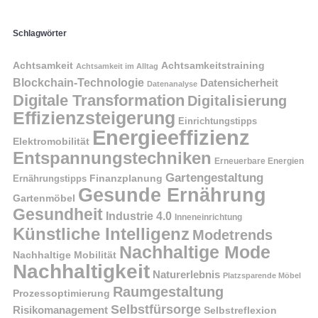
Schlagwörter
Achtsamkeit
Achtsamkeitstraining
Achtsamkeit im Alltag
Blockchain-Technologie
Datensicherheit
Datenanalyse
Digitale Transformation
Digitalisierung
Effizienzsteigerung
Einrichtungstipps
Energieeffizienz
Elektromobilität
Entspannungstechniken
Erneuerbare Energien
Gartengestaltung
Finanzplanung
Ernährungstipps
Gesunde Ernährung
Gartenmöbel
Gesundheit
Industrie 4.0
Inneneinrichtung
Künstliche Intelligenz
Modetrends
Nachhaltige Mode
Nachhaltige Mobilität
Nachhaltigkeit
Naturerlebnis
Platzsparende Möbel
Raumgestaltung
Prozessoptimierung
Selbstfürsorge
Risikomanagement
Selbstreflexion