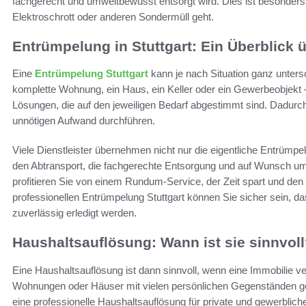
fachgerecht und umweltbewusst entsorgt wird. Dies ist besonders
Elektroschrott oder anderen Sondermüll geht.
Entrümpelung in Stuttgart: Ein Überblick 
Eine
Entrümpelung Stuttgart
kann je nach Situation ganz unter
komplette Wohnung, ein Haus, ein Keller oder ein Gewerbeobjekt – 
Lösungen, die auf den jeweiligen Bedarf abgestimmt sind. Dadurch
unnötigen Aufwand durchführen.
Viele Dienstleister übernehmen nicht nur die eigentliche Entrüm
den Abtransport, die fachgerechte Entsorgung und auf Wunsch um
profitieren Sie von einem Rundum-Service, der Zeit spart und den g
professionellen
Entrümpelung Stuttgart
können Sie sicher sein, das
zuverlässig erledigt werden.
Haushaltsauflösung: Wann ist sie sinnvol
Eine Haushaltsauflösung ist dann sinnvoll, wenn eine Immobilie ve
Wohnungen oder Häuser mit vielen persönlichen Gegenständen gefül
eine professionelle Haushaltsauflösung für private und gewerblich