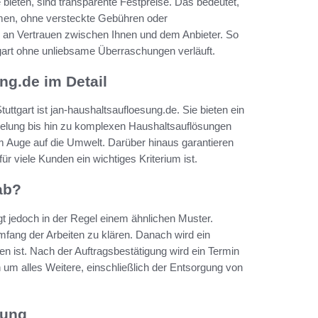
e bieten, sind transparente Festpreise. Das bedeutet,
men, ohne versteckte Gebühren oder
 an Vertrauen zwischen Ihnen und dem Anbieter. So
tgart ohne unliebsame Überraschungen verläuft.
ng.de im Detail
ttgart ist jan-haushaltsaufloesung.de. Sie bieten ein
elung bis hin zu komplexen Haushaltsauflösungen
inem Auge auf die Umwelt. Darüber hinaus garantieren
viele Kunden ein wichtiges Kriterium ist.
ab?
lgt jedoch in der Regel einem ähnlichen Muster.
mfang der Arbeiten zu klären. Danach wird ein
ten ist. Nach der Auftragsbestätigung wird ein Termin
 um alles Weitere, einschließlich der Entsorgung von
lung