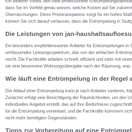
Ein weiterer Vorteil, den viele professionelle Entrümpelungsdienst
dass Sie im Vorfeld genau wissen, welche Kosten auf Sie zukom
Überraschungen. Diese Preistransparenz sorgt für ein hohes Maß
können Sie sich darauf verlassen, dass die Entrümpelung in Stut
Die Leistungen von jan-haushaltsaufloesu
Ein besonders empfehlenswerter Anbieter für Entrümpelungen in Stu
umfassendes Leistungsspektrum, das von der einfachen Entrümp
reicht. Die Fachkräfte arbeiten schnell, effizient und stets mit e
sie eine besenreine Wohnungsübergabe nach der Räumung, was für 
Wie läuft eine Entrümpelung in der Regel 
Der Ablauf einer Entrümpelung kann je nach Anbieter variieren, fo
Zunächst erfolgt eine Besichtigung der Räumlichkeiten, um den U
individuelles Angebot erstellt, das auf Ihre Bedürfnisse zugeschnit
für die Entrümpelung vereinbart, und die Fachkräfte kümmern sich
nicht mehr benötigten Gegenständen.
Tipps zur Vorbereitung auf eine Entrümpe