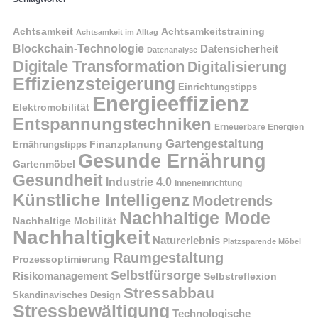
Achtsamkeit
Achtsamkeitstraining
Achtsamkeit im Alltag
Blockchain-Technologie
Datensicherheit
Datenanalyse
Digitale Transformation
Digitalisierung
Effizienzsteigerung
Einrichtungstipps
Energieeffizienz
Elektromobilität
Entspannungstechniken
Erneuerbare Energien
Gartengestaltung
Finanzplanung
Ernährungstipps
Gesunde Ernährung
Gartenmöbel
Gesundheit
Industrie 4.0
Inneneinrichtung
Künstliche Intelligenz
Modetrends
Nachhaltige Mode
Nachhaltige Mobilität
Nachhaltigkeit
Naturerlebnis
Platzsparende Möbel
Raumgestaltung
Prozessoptimierung
Selbstfürsorge
Risikomanagement
Selbstreflexion
Stressabbau
Skandinavisches Design
Stressbewältigung
Technologische