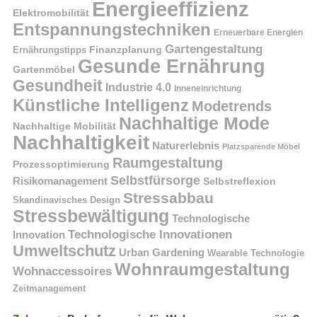
Energieeffizienz
Elektromobilität
Entspannungstechniken
Erneuerbare Energien
Gartengestaltung
Finanzplanung
Ernährungstipps
Gesunde Ernährung
Gartenmöbel
Gesundheit
Industrie 4.0
Inneneinrichtung
Künstliche Intelligenz
Modetrends
Nachhaltige Mode
Nachhaltige Mobilität
Nachhaltigkeit
Naturerlebnis
Platzsparende Möbel
Raumgestaltung
Prozessoptimierung
Selbstfürsorge
Risikomanagement
Selbstreflexion
Stressabbau
Skandinavisches Design
Stressbewältigung
Technologische
Technologische Innovationen
Innovation
Umweltschutz
Urban Gardening
Wearable Technologie
Wohnraumgestaltung
Wohnaccessoires
Zeitmanagement