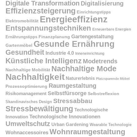
Digitale Transformation
Digitalisierung
Effizienzsteigerung
Einrichtungstipps
Energieeffizienz
Elektromobilität
Entspannungstechniken
Erneuerbare Energien
Gartengestaltung
Finanzplanung
Ernährungstipps
Gesunde Ernährung
Gartenmöbel
Gesundheit
Industrie 4.0
Inneneinrichtung
Künstliche Intelligenz
Modetrends
Nachhaltige Mode
Nachhaltige Mobilität
Nachhaltigkeit
Naturerlebnis
Platzsparende Möbel
Raumgestaltung
Prozessoptimierung
Selbstfürsorge
Risikomanagement
Selbstreflexion
Stressabbau
Skandinavisches Design
Stressbewältigung
Technologische
Technologische Innovationen
Innovation
Umweltschutz
Urban Gardening
Wearable Technologie
Wohnraumgestaltung
Wohnaccessoires