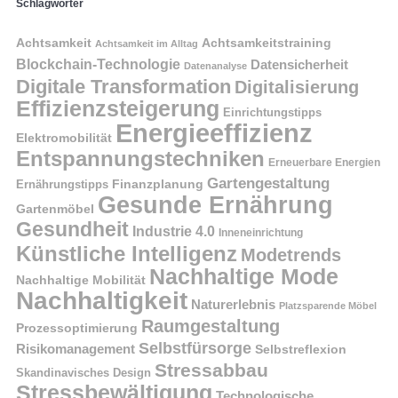
Schlagwörter
Achtsamkeit
Achtsamkeitstraining
Achtsamkeit im Alltag
Blockchain-Technologie
Datensicherheit
Datenanalyse
Digitale Transformation
Digitalisierung
Effizienzsteigerung
Einrichtungstipps
Energieeffizienz
Elektromobilität
Entspannungstechniken
Erneuerbare Energien
Gartengestaltung
Finanzplanung
Ernährungstipps
Gesunde Ernährung
Gartenmöbel
Gesundheit
Industrie 4.0
Inneneinrichtung
Künstliche Intelligenz
Modetrends
Nachhaltige Mode
Nachhaltige Mobilität
Nachhaltigkeit
Naturerlebnis
Platzsparende Möbel
Raumgestaltung
Prozessoptimierung
Selbstfürsorge
Risikomanagement
Selbstreflexion
Stressabbau
Skandinavisches Design
Stressbewältigung
Technologische