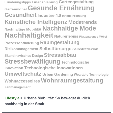
Gartengestaltung
Finanzplanung
Ernährungstipps
Gesunde Ernährung
Gartenmöbel
Gesundheit
Industrie 4.0
Inneneinrichtung
Künstliche Intelligenz
Modetrends
Nachhaltige Mode
Nachhaltige Mobilität
Nachhaltigkeit
Naturerlebnis
Platzsparende Möbel
Raumgestaltung
Prozessoptimierung
Selbstfürsorge
Risikomanagement
Selbstreflexion
Stressabbau
Skandinavisches Design
Stressbewältigung
Technologische
Technologische Innovationen
Innovation
Umweltschutz
Urban Gardening
Wearable Technologie
Wohnraumgestaltung
Wohnaccessoires
Zeitmanagement
Lifestyle
>
Urbane Mobilität: So bewegst du dich
nachhaltig in der Stadt