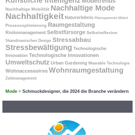
Künstliche Intelligenz
Modetrends
Nachhaltige Mode
Nachhaltige Mobilität
Nachhaltigkeit
Naturerlebnis
Platzsparende Möbel
Raumgestaltung
Prozessoptimierung
Selbstfürsorge
Risikomanagement
Selbstreflexion
Stressabbau
Skandinavisches Design
Stressbewältigung
Technologische
Technologische Innovationen
Innovation
Umweltschutz
Urban Gardening
Wearable Technologie
Wohnraumgestaltung
Wohnaccessoires
Zeitmanagement
Mode
>
Schmuckdesigner, die 2024 die Branche verändern