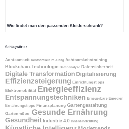
Wie findet man den passenden Kleiderschrank?
Schlagwörter
Achtsamkeit
Achtsamkeitstraining
Achtsamkeit im Alltag
Blockchain-Technologie
Datensicherheit
Datenanalyse
Digitale Transformation
Digitalisierung
Effizienzsteigerung
Einrichtungstipps
Energieeffizienz
Elektromobilität
Entspannungstechniken
Erneuerbare Energien
Gartengestaltung
Finanzplanung
Ernährungstipps
Gesunde Ernährung
Gartenmöbel
Gesundheit
Industrie 4.0
Inneneinrichtung
Künstliche Intelligenz
Modetrends