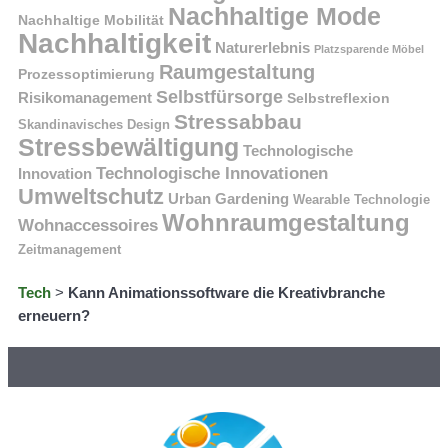
Nachhaltige Mode
Nachhaltige Mobilität
Nachhaltigkeit
Naturerlebnis
Platzsparende Möbel
Raumgestaltung
Prozessoptimierung
Selbstfürsorge
Risikomanagement
Selbstreflexion
Stressabbau
Skandinavisches Design
Stressbewältigung
Technologische
Technologische Innovationen
Innovation
Umweltschutz
Urban Gardening
Wearable Technologie
Wohnraumgestaltung
Wohnaccessoires
Zeitmanagement
Tech
>
Kann Animationssoftware die Kreativbranche
erneuern?