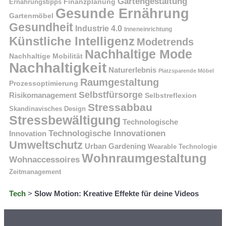
Gartengestaltung
Finanzplanung
Ernährungstipps
Gesunde Ernährung
Gartenmöbel
Gesundheit
Industrie 4.0
Inneneinrichtung
Künstliche Intelligenz
Modetrends
Nachhaltige Mode
Nachhaltige Mobilität
Nachhaltigkeit
Naturerlebnis
Platzsparende Möbel
Raumgestaltung
Prozessoptimierung
Selbstfürsorge
Risikomanagement
Selbstreflexion
Stressabbau
Skandinavisches Design
Stressbewältigung
Technologische
Technologische Innovationen
Innovation
Umweltschutz
Urban Gardening
Wearable Technologie
Wohnraumgestaltung
Wohnaccessoires
Zeitmanagement
Tech
>
Slow Motion: Kreative Effekte für deine Videos