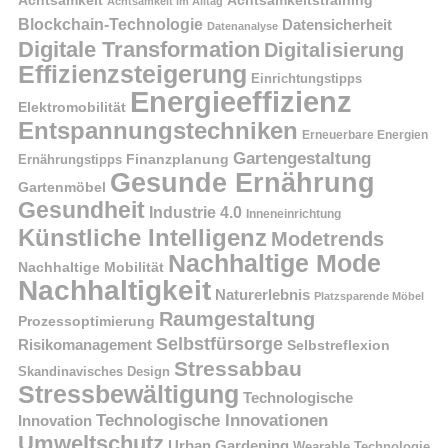
Achtsamkeit im Alltag
Blockchain-Technologie
Datensicherheit
Datenanalyse
Digitale Transformation
Digitalisierung
Effizienzsteigerung
Einrichtungstipps
Energieeffizienz
Elektromobilität
Entspannungstechniken
Erneuerbare Energien
Gartengestaltung
Finanzplanung
Ernährungstipps
Gesunde Ernährung
Gartenmöbel
Gesundheit
Industrie 4.0
Inneneinrichtung
Künstliche Intelligenz
Modetrends
Nachhaltige Mode
Nachhaltige Mobilität
Nachhaltigkeit
Naturerlebnis
Platzsparende Möbel
Raumgestaltung
Prozessoptimierung
Selbstfürsorge
Risikomanagement
Selbstreflexion
Stressabbau
Skandinavisches Design
Stressbewältigung
Technologische
Technologische Innovationen
Innovation
Umweltschutz
Urban Gardening
Wearable Technologie