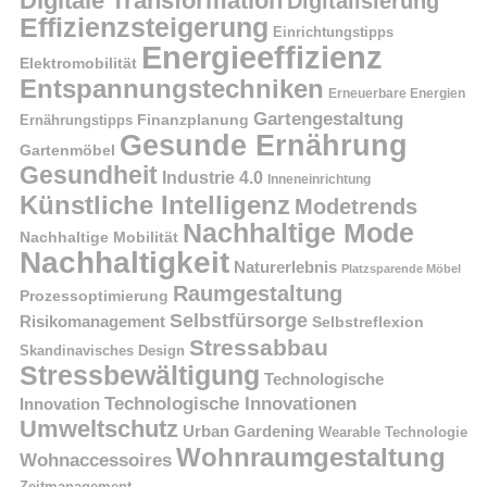
Digitale Transformation
Digitalisierung
Effizienzsteigerung
Einrichtungstipps
Energieeffizienz
Elektromobilität
Entspannungstechniken
Erneuerbare Energien
Gartengestaltung
Finanzplanung
Ernährungstipps
Gesunde Ernährung
Gartenmöbel
Gesundheit
Industrie 4.0
Inneneinrichtung
Künstliche Intelligenz
Modetrends
Nachhaltige Mode
Nachhaltige Mobilität
Nachhaltigkeit
Naturerlebnis
Platzsparende Möbel
Raumgestaltung
Prozessoptimierung
Selbstfürsorge
Risikomanagement
Selbstreflexion
Stressabbau
Skandinavisches Design
Stressbewältigung
Technologische
Technologische Innovationen
Innovation
Umweltschutz
Urban Gardening
Wearable Technologie
Wohnraumgestaltung
Wohnaccessoires
Zeitmanagement