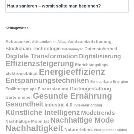
Haus sanieren – womit sollte man beginnen?
Schlagwörter
Achtsamkeit
Achtsamkeitstraining
Achtsamkeit im Alltag
Blockchain-Technologie
Datensicherheit
Datenanalyse
Digitale Transformation
Digitalisierung
Effizienzsteigerung
Einrichtungstipps
Energieeffizienz
Elektromobilität
Entspannungstechniken
Erneuerbare Energien
Gartengestaltung
Finanzplanung
Ernährungstipps
Gesunde Ernährung
Gartenmöbel
Gesundheit
Industrie 4.0
Inneneinrichtung
Künstliche Intelligenz
Modetrends
Nachhaltige Mode
Nachhaltige Mobilität
Nachhaltigkeit
Naturerlebnis
Platzsparende Möbel