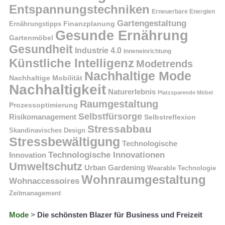
Entspannungstechniken
Erneuerbare Energien
Gartengestaltung
Finanzplanung
Ernährungstipps
Gesunde Ernährung
Gartenmöbel
Gesundheit
Industrie 4.0
Inneneinrichtung
Künstliche Intelligenz
Modetrends
Nachhaltige Mode
Nachhaltige Mobilität
Nachhaltigkeit
Naturerlebnis
Platzsparende Möbel
Raumgestaltung
Prozessoptimierung
Selbstfürsorge
Risikomanagement
Selbstreflexion
Stressabbau
Skandinavisches Design
Stressbewältigung
Technologische
Technologische Innovationen
Innovation
Umweltschutz
Urban Gardening
Wearable Technologie
Wohnraumgestaltung
Wohnaccessoires
Zeitmanagement
Mode
>
Die schönsten Blazer für Business und Freizeit