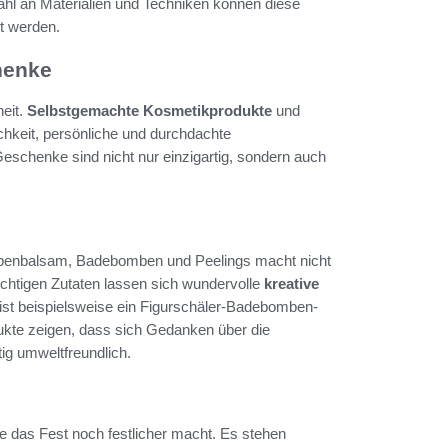
hl an Materialien und Techniken können diese
t werden.
henke
heit.
Selbstgemachte Kosmetikprodukte
und
hkeit, persönliche und durchdachte
schenke sind nicht nur einzigartig, sondern auch
ppenbalsam, Badebomben und Peelings macht nicht
ichtigen Zutaten lassen sich wundervolle
kreative
ist beispielsweise ein Figurschäler-Badebomben-
kte zeigen, dass sich Gedanken über die
ig umweltfreundlich.
ie das Fest noch festlicher macht. Es stehen