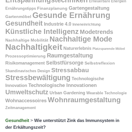
Erneuerbare Energien
Gartengestaltung
Finanzplanung
Ernährungstipps
Gesunde Ernährung
Gartenmöbel
Gesundheit
Industrie 4.0
Inneneinrichtung
Künstliche Intelligenz
Modetrends
Nachhaltige Mode
Nachhaltige Mobilität
Nachhaltigkeit
Naturerlebnis
Platzsparende Möbel
Raumgestaltung
Prozessoptimierung
Selbstfürsorge
Risikomanagement
Selbstreflexion
Stressabbau
Skandinavisches Design
Stressbewältigung
Technologische
Technologische Innovationen
Innovation
Umweltschutz
Urban Gardening
Wearable Technologie
Wohnraumgestaltung
Wohnaccessoires
Zeitmanagement
Gesundheit
>
Wie unterstützt Zink das Immunsystem in
der Erkältungszeit?