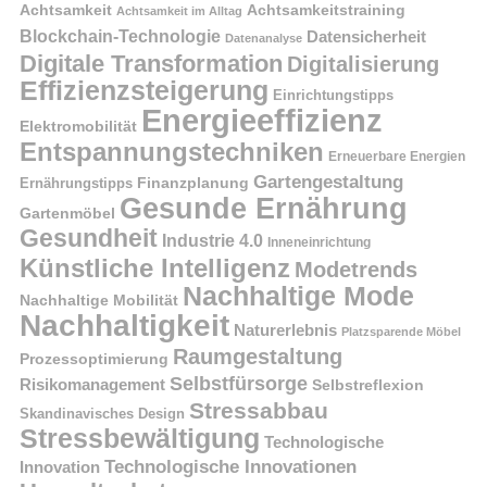
Achtsamkeit
Achtsamkeitstraining
Achtsamkeit im Alltag
Blockchain-Technologie
Datensicherheit
Datenanalyse
Digitale Transformation
Digitalisierung
Effizienzsteigerung
Einrichtungstipps
Energieeffizienz
Elektromobilität
Entspannungstechniken
Erneuerbare Energien
Gartengestaltung
Finanzplanung
Ernährungstipps
Gesunde Ernährung
Gartenmöbel
Gesundheit
Industrie 4.0
Inneneinrichtung
Künstliche Intelligenz
Modetrends
Nachhaltige Mode
Nachhaltige Mobilität
Nachhaltigkeit
Naturerlebnis
Platzsparende Möbel
Raumgestaltung
Prozessoptimierung
Selbstfürsorge
Risikomanagement
Selbstreflexion
Stressabbau
Skandinavisches Design
Stressbewältigung
Technologische
Technologische Innovationen
Innovation