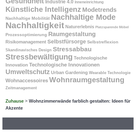
Gesundheit
Industrie 4.0
Inneneinrichtung
Künstliche Intelligenz
Modetrends
Nachhaltige Mode
Nachhaltige Mobilität
Nachhaltigkeit
Naturerlebnis
Platzsparende Möbel
Raumgestaltung
Prozessoptimierung
Selbstfürsorge
Risikomanagement
Selbstreflexion
Stressabbau
Skandinavisches Design
Stressbewältigung
Technologische
Technologische Innovationen
Innovation
Umweltschutz
Urban Gardening
Wearable Technologie
Wohnraumgestaltung
Wohnaccessoires
Zeitmanagement
Zuhause
>
Wohnzimmerwände farblich gestalten: Ideen für
Akzente