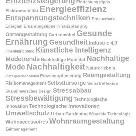
Effizienzsteigerung
Einrichtungstipps
Energieeffizienz
Elektromobilität
Entspannungstechniken
Erneuerbare
Finanzplanung
Energien
Ernährungstipps
Gesunde
Gartengestaltung
Gartenmöbel
Ernährung
Gesundheit
Industrie 4.0
Künstliche Intelligenz
Inneneinrichtung
Nachhaltige
Modetrends
Nachhaltige Mobilität
Nachhaltigkeit
Mode
Naturerlebnis
Raumgestaltung
Prozessoptimierung
Platzsparende Möbel
Selbstfürsorge
Risikomanagement
Selbstreflexion
Stressabbau
Skandinavisches Design
Stressbewältigung
Technologische
Technologische Innovationen
Innovation
Umweltschutz
Urban Gardening
Wearable Technologie
Wohnraumgestaltung
Wohnaccessoires
Zeitmanagement