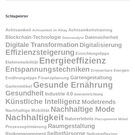
Schlagwörter
Achtsamkeit
Achtsamkeitstraining
Achtsamkeit im Alltag
Blockchain-Technologie
Datensicherheit
Datenanalyse
Digitale Transformation
Digitalisierung
Effizienzsteigerung
Einrichtungstipps
Energieeffizienz
Elektromobilität
Entspannungstechniken
Erneuerbare Energien
Gartengestaltung
Finanzplanung
Ernährungstipps
Gesunde Ernährung
Gartenmöbel
Gesundheit
Industrie 4.0
Inneneinrichtung
Künstliche Intelligenz
Modetrends
Nachhaltige Mode
Nachhaltige Mobilität
Nachhaltigkeit
Naturerlebnis
Platzsparende Möbel
Raumgestaltung
Prozessoptimierung
Selbstfürsorge
Risikomanagement
Selbstreflexion