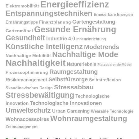
Energieeffizienz
Elektromobilität
Entspannungstechniken
Erneuerbare Energien
Gartengestaltung
Finanzplanung
Ernährungstipps
Gesunde Ernährung
Gartenmöbel
Gesundheit
Industrie 4.0
Inneneinrichtung
Künstliche Intelligenz
Modetrends
Nachhaltige Mode
Nachhaltige Mobilität
Nachhaltigkeit
Naturerlebnis
Platzsparende Möbel
Raumgestaltung
Prozessoptimierung
Selbstfürsorge
Risikomanagement
Selbstreflexion
Stressabbau
Skandinavisches Design
Stressbewältigung
Technologische
Technologische Innovationen
Innovation
Umweltschutz
Urban Gardening
Wearable Technologie
Wohnraumgestaltung
Wohnaccessoires
Zeitmanagement