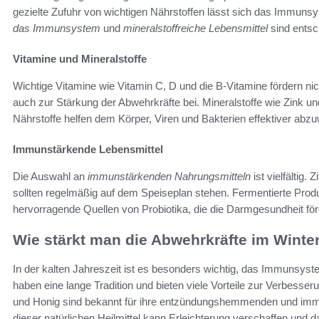
gezielte Zufuhr von wichtigen Nährstoffen lässt sich das Immuns
das Immunsystem
und
mineralstoffreiche Lebensmittel
sind entsc
Vitamine und Mineralstoffe
Wichtige Vitamine wie Vitamin C, D und die B-Vitamine fördern ni
auch zur Stärkung der Abwehrkräfte bei. Mineralstoffe wie Zink u
Nährstoffe helfen dem Körper, Viren und Bakterien effektiver abz
Immunstärkende Lebensmittel
Die Auswahl an
immunstärkenden Nahrungsmitteln
ist vielfältig
sollten regelmäßig auf dem Speiseplan stehen. Fermentierte Produ
hervorragende Quellen von Probiotika, die die Darmgesundheit f
Wie stärkt man die Abwehrkräfte im Winte
In der kalten Jahreszeit ist es besonders wichtig, das Immunsystem
haben eine lange Tradition und bieten viele Vorteile zur Verbesse
und Honig sind bekannt für ihre entzündungshemmenden und im
dieser natürlichen Heilmittel kann Erleichterung verschaffen und 