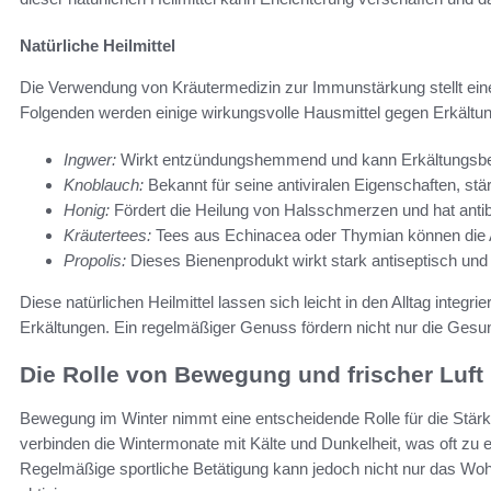
Natürliche Heilmittel
Die Verwendung von Kräutermedizin zur Immunstärkung stellt ein
Folgenden werden einige wirkungsvolle Hausmittel gegen Erkältung
Ingwer:
Wirkt entzündungshemmend und kann Erkältungsbe
Knoblauch:
Bekannt für seine antiviralen Eigenschaften, st
Honig:
Fördert die Heilung von Halsschmerzen und hat antiba
Kräutertees:
Tees aus Echinacea oder Thymian können die A
Propolis:
Dieses Bienenprodukt wirkt stark antiseptisch u
Diese natürlichen Heilmittel lassen sich leicht in den Alltag integr
Erkältungen. Ein regelmäßiger Genuss fördern nicht nur die Gesu
Die Rolle von Bewegung und frischer Luft
Bewegung im Winter nimmt eine entscheidende Rolle für die Stä
verbinden die Wintermonate mit Kälte und Dunkelheit, was oft zu ei
Regelmäßige sportliche Betätigung kann jedoch nicht nur das Wo