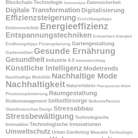
Blockchain-Technologie
Datensicherheit
Datenanalyse
Digitale Transformation
Digitalisierung
Effizienzsteigerung
Einrichtungstipps
Energieeffizienz
Elektromobilität
Entspannungstechniken
Erneuerbare Energien
Gartengestaltung
Finanzplanung
Ernährungstipps
Gesunde Ernährung
Gartenmöbel
Gesundheit
Industrie 4.0
Inneneinrichtung
Künstliche Intelligenz
Modetrends
Nachhaltige Mode
Nachhaltige Mobilität
Nachhaltigkeit
Naturerlebnis
Platzsparende Möbel
Raumgestaltung
Prozessoptimierung
Selbstfürsorge
Risikomanagement
Selbstreflexion
Stressabbau
Skandinavisches Design
Stressbewältigung
Technologische
Technologische Innovationen
Innovation
Umweltschutz
Urban Gardening
Wearable Technologie