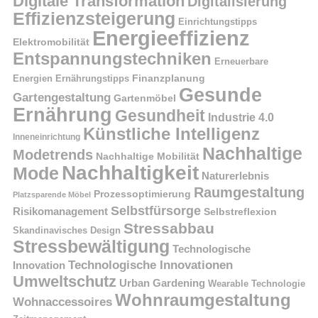
Digitale Transformation
Digitalisierung
Effizienzsteigerung
Einrichtungstipps
Energieeffizienz
Elektromobilität
Entspannungstechniken
Erneuerbare
Finanzplanung
Energien
Ernährungstipps
Gesunde
Gartengestaltung
Gartenmöbel
Ernährung
Gesundheit
Industrie 4.0
Künstliche Intelligenz
Inneneinrichtung
Nachhaltige
Modetrends
Nachhaltige Mobilität
Nachhaltigkeit
Mode
Naturerlebnis
Raumgestaltung
Prozessoptimierung
Platzsparende Möbel
Selbstfürsorge
Risikomanagement
Selbstreflexion
Stressabbau
Skandinavisches Design
Stressbewältigung
Technologische
Technologische Innovationen
Innovation
Umweltschutz
Urban Gardening
Wearable Technologie
Wohnraumgestaltung
Wohnaccessoires