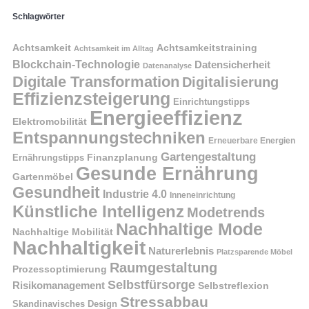
Schlagwörter
Achtsamkeit
Achtsamkeitstraining
Achtsamkeit im Alltag
Blockchain-Technologie
Datensicherheit
Datenanalyse
Digitale Transformation
Digitalisierung
Effizienzsteigerung
Einrichtungstipps
Energieeffizienz
Elektromobilität
Entspannungstechniken
Erneuerbare Energien
Gartengestaltung
Finanzplanung
Ernährungstipps
Gesunde Ernährung
Gartenmöbel
Gesundheit
Industrie 4.0
Inneneinrichtung
Künstliche Intelligenz
Modetrends
Nachhaltige Mode
Nachhaltige Mobilität
Nachhaltigkeit
Naturerlebnis
Platzsparende Möbel
Raumgestaltung
Prozessoptimierung
Selbstfürsorge
Risikomanagement
Selbstreflexion
Stressabbau
Skandinavisches Design