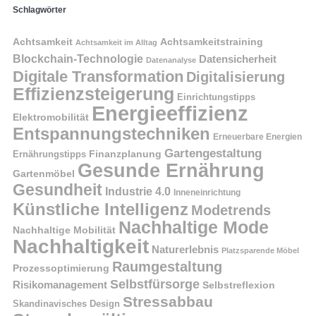
Schlagwörter
Achtsamkeit
Achtsamkeitstraining
Achtsamkeit im Alltag
Blockchain-Technologie
Datensicherheit
Datenanalyse
Digitale Transformation
Digitalisierung
Effizienzsteigerung
Einrichtungstipps
Energieeffizienz
Elektromobilität
Entspannungstechniken
Erneuerbare Energien
Gartengestaltung
Finanzplanung
Ernährungstipps
Gesunde Ernährung
Gartenmöbel
Gesundheit
Industrie 4.0
Inneneinrichtung
Künstliche Intelligenz
Modetrends
Nachhaltige Mode
Nachhaltige Mobilität
Nachhaltigkeit
Naturerlebnis
Platzsparende Möbel
Raumgestaltung
Prozessoptimierung
Selbstfürsorge
Risikomanagement
Selbstreflexion
Stressabbau
Skandinavisches Design