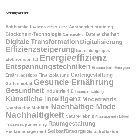
Schlagwörter
Achtsamkeit
Achtsamkeitstraining
Achtsamkeit im Alltag
Blockchain-Technologie
Datensicherheit
Datenanalyse
Digitale Transformation
Digitalisierung
Effizienzsteigerung
Einrichtungstipps
Energieeffizienz
Elektromobilität
Entspannungstechniken
Erneuerbare Energien
Gartengestaltung
Finanzplanung
Ernährungstipps
Gesunde Ernährung
Gartenmöbel
Gesundheit
Industrie 4.0
Inneneinrichtung
Künstliche Intelligenz
Modetrends
Nachhaltige Mode
Nachhaltige Mobilität
Nachhaltigkeit
Naturerlebnis
Platzsparende Möbel
Raumgestaltung
Prozessoptimierung
Selbstfürsorge
Risikomanagement
Selbstreflexion