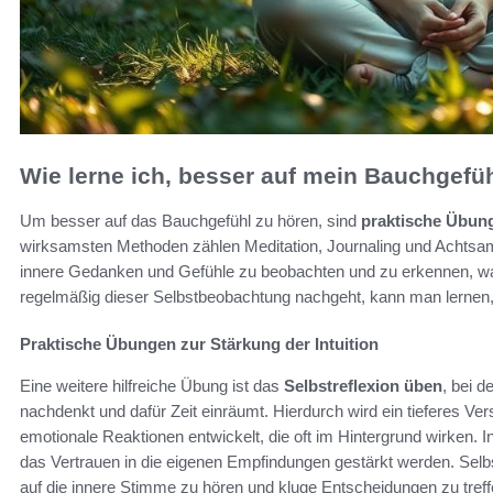
Wie lerne ich, besser auf mein Bauchgefü
Um besser auf das Bauchgefühl zu hören, sind
praktische Übung
wirksamsten Methoden zählen Meditation, Journaling und Achtsam
innere Gedanken und Gefühle zu beobachten und zu erkennen, w
regelmäßig dieser Selbstbeobachtung nachgeht, kann man lernen,
Praktische Übungen zur Stärkung der Intuition
Eine weitere hilfreiche Übung ist das
Selbstreflexion üben
, bei d
nachdenkt und dafür Zeit einräumt. Hierdurch wird ein tieferes V
emotionale Reaktionen entwickelt, die oft im Hintergrund wirke
das Vertrauen in die eigenen Empfindungen gestärkt werden. Selbst
auf die innere Stimme zu hören und kluge Entscheidungen zu treff