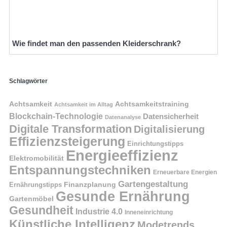
Wie findet man den passenden Kleiderschrank?
Schlagwörter
Achtsamkeit
Achtsamkeitstraining
Achtsamkeit im Alltag
Blockchain-Technologie
Datensicherheit
Datenanalyse
Digitale Transformation
Digitalisierung
Effizienzsteigerung
Einrichtungstipps
Energieeffizienz
Elektromobilität
Entspannungstechniken
Erneuerbare Energien
Gartengestaltung
Finanzplanung
Ernährungstipps
Gesunde Ernährung
Gartenmöbel
Gesundheit
Industrie 4.0
Inneneinrichtung
Künstliche Intelligenz
Modetrends