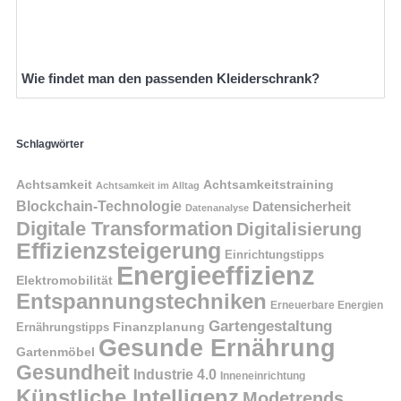
Wie findet man den passenden Kleiderschrank?
Schlagwörter
Achtsamkeit
Achtsamkeitstraining
Achtsamkeit im Alltag
Blockchain-Technologie
Datensicherheit
Datenanalyse
Digitale Transformation
Digitalisierung
Effizienzsteigerung
Einrichtungstipps
Energieeffizienz
Elektromobilität
Entspannungstechniken
Erneuerbare Energien
Gartengestaltung
Finanzplanung
Ernährungstipps
Gesunde Ernährung
Gartenmöbel
Gesundheit
Industrie 4.0
Inneneinrichtung
Künstliche Intelligenz
Modetrends