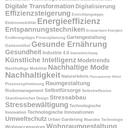
Digitale Transformation
Digitalisierung
Effizienzsteigerung
Einrichtungstipps
Energieeffizienz
Elektromobilität
Entspannungstechniken
Erneuerbare Energien
Gartengestaltung
Finanzplanung
Ernährungstipps
Gesunde Ernährung
Gartenmöbel
Gesundheit
Industrie 4.0
Inneneinrichtung
Künstliche Intelligenz
Modetrends
Nachhaltige Mode
Nachhaltige Mobilität
Nachhaltigkeit
Naturerlebnis
Platzsparende Möbel
Raumgestaltung
Prozessoptimierung
Selbstfürsorge
Risikomanagement
Selbstreflexion
Stressabbau
Skandinavisches Design
Stressbewältigung
Technologische
Technologische Innovationen
Innovation
Umweltschutz
Urban Gardening
Wearable Technologie
Wohnraumgestaltung
Wohnaccessoires