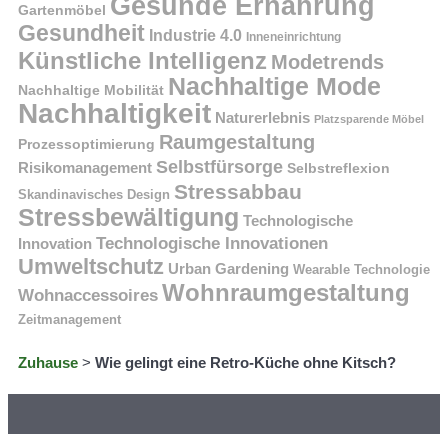
Gesunde Ernährung
Gartenmöbel
Gesundheit
Industrie 4.0
Inneneinrichtung
Künstliche Intelligenz
Modetrends
Nachhaltige Mode
Nachhaltige Mobilität
Nachhaltigkeit
Naturerlebnis
Platzsparende Möbel
Raumgestaltung
Prozessoptimierung
Selbstfürsorge
Risikomanagement
Selbstreflexion
Stressabbau
Skandinavisches Design
Stressbewältigung
Technologische
Technologische Innovationen
Innovation
Umweltschutz
Urban Gardening
Wearable Technologie
Wohnraumgestaltung
Wohnaccessoires
Zeitmanagement
Zuhause
>
Wie gelingt eine Retro-Küche ohne Kitsch?