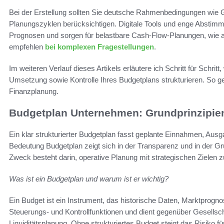
Bei der Erstellung sollten Sie deutsche Rahmenbedingungen wie
Planungszyklen berücksichtigen. Digitale Tools und enge Abstimm
Prognosen und sorgen für belastbare Cash-Flow-Planungen, wie a
empfehlen
bei komplexen Fragestellungen
.
Im weiteren Verlauf dieses Artikels erläutere ich Schritt für Schri
Umsetzung sowie Kontrolle Ihres Budgetplans strukturieren. So gel
Finanzplanung.
Budgetplan Unternehmen: Grundprinzipien
Ein klar strukturierter Budgetplan fasst geplante Einnahmen, Au
Bedeutung Budgetplan zeigt sich in der Transparenz und in der G
Zweck besteht darin, operative Planung mit strategischen Zielen 
Was ist ein Budgetplan und warum ist er wichtig?
Ein Budget ist ein Instrument, das historische Daten, Marktprogn
Steuerungs- und Kontrollfunktionen und dient gegenüber Gesellsc
Liquiditätsplanung. Ohne strukturiertes Budget steigt das Risiko f