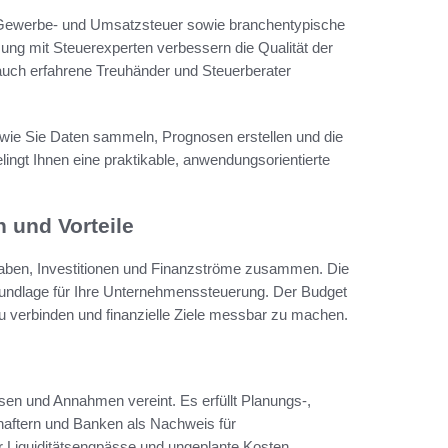
 Gewerbe- und Umsatzsteuer sowie branchentypische
ung mit Steuerexperten verbessern die Qualität der
uch erfahrene Treuhänder und Steuerberater
tt, wie Sie Daten sammeln, Prognosen erstellen und die
ingt Ihnen eine praktikable, anwendungsorientierte
 und Vorteile
sgaben, Investitionen und Finanzströme zusammen. Die
rundlage für Ihre Unternehmenssteuerung. Der Budget
zu verbinden und finanzielle Ziele messbar zu machen.
osen und Annahmen vereint. Es erfüllt Planungs-,
haftern und Banken als Nachweis für
ür Liquiditätsengpässe und ungeplante Kosten.