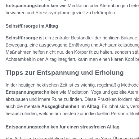
Entspannungstechniken
wie Meditation oder Atemübungen bieten
bewahren und Stresssymptome gezielt zu bekämpfen.
Selbstfürsorge im Alltag
Selbstfürsorge
ist ein zentraler Bestandteil der richtigen Balan
Bewegung, eine ausgewogene Ernährung und Achtsamkeitsübungen
Maßnahmen helfen nicht nur, den Körper fit zu halten, sondern s
Achtsamkeit in den Alltag integriert, kann man einen klaren Kopf 
Tipps zur Entspannung und Erholung
In der heutigen hektischen Zeit ist es wichtig, regelmäßig Methode
Entspannungstechniken
wie Meditation, Yoga und gezielte Atem
abzubauen und innere Ruhe zu finden. Diese Praktiken fördern nic
auch die mentale
Ausgeglichenheit im Alltag
. Es lohnt sich, v
herauszufinden, welche am besten zur individuellen Persönlichkei
Entspannungstechniken für einen stressfreien Alltag
Von Achtsamkeitsmeditation bis hin zu sanften Yoga-Übungen gib