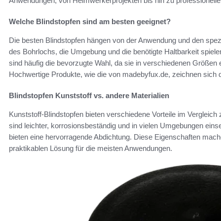
Anwendungen, von Heimwerkerprojekten bis hin zu professionelle
Welche Blindstopfen sind am besten geeignet?
Die besten Blindstopfen hängen von der Anwendung und den spezi
des Bohrlochs, die Umgebung und die benötigte Haltbarkeit spiele
sind häufig die bevorzugte Wahl, da sie in verschiedenen Größen erh
Hochwertige Produkte, wie die von madebyfux.de, zeichnen sich du
Blindstopfen Kunststoff vs. andere Materialien
Kunststoff-Blindstopfen bieten verschiedene Vorteile im Vergleich
sind leichter, korrosionsbeständig und in vielen Umgebungen eins
bieten eine hervorragende Abdichtung. Diese Eigenschaften mache
praktikablen Lösung für die meisten Anwendungen.