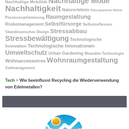
Nachhaltige Mode
Nachhaltige Mobilität
Nachhaltigkeit
Naturerlebnis
Platzsparende Möbel
Raumgestaltung
Prozessoptimierung
Selbstfürsorge
Risikomanagement
Selbstreflexion
Stressabbau
Skandinavisches Design
Stressbewältigung
Technologische
Technologische Innovationen
Innovation
Umweltschutz
Urban Gardening
Wearable Technologie
Wohnraumgestaltung
Wohnaccessoires
Zeitmanagement
Tech
>
Wie beeinflusst Recycling die Wiederverwendung
von Edelmetallen?