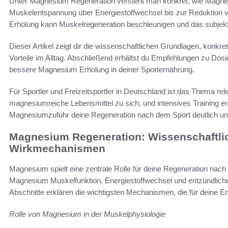
Unter Magnesium Regeneration versteht man konkret, wie Magnes
Muskelentspannung über Energiestoffwechsel bis zur Reduktion 
Erholung kann Muskelregeneration beschleunigen und das subjekt
Dieser Artikel zeigt dir die wissenschaftlichen Grundlagen, kon
Vorteile im Alltag. Abschließend erhältst du Empfehlungen zu Do
bessere Magnesium Erholung in deiner Sporternährung.
Für Sportler und Freizeitsportler in Deutschland ist das Thema r
magnesiumreiche Lebensmittel zu sich, und intensives Training er
Magnesiumzufuhr deine Regeneration nach dem Sport deutlich unt
Magnesium Regeneration: Wissenschaftli
Wirkmechanismen
Magnesium spielt eine zentrale Rolle für deine Regeneration nach 
Magnesium Muskelfunktion, Energiestoffwechsel und entzündliche
Abschnitte erklären die wichtigsten Mechanismen, die für deine Er
Rolle von Magnesium in der Muskelphysiologie