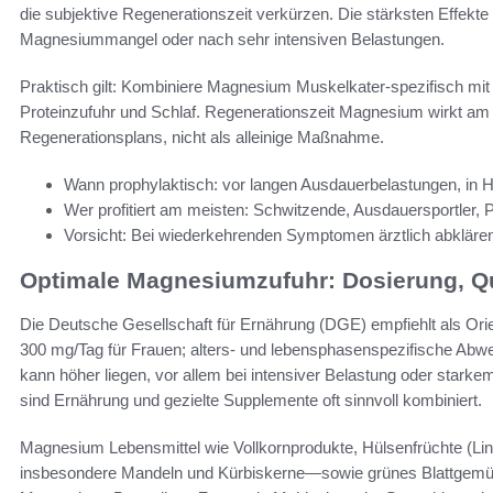
die subjektive Regenerationszeit verkürzen. Die stärksten Effekte 
Magnesiummangel oder nach sehr intensiven Belastungen.
Praktisch gilt: Kombiniere Magnesium Muskelkater-spezifisch mit
Proteinzufuhr und Schlaf. Regenerationszeit Magnesium wirkt am 
Regenerationsplans, nicht als alleinige Maßnahme.
Wann prophylaktisch: vor langen Ausdauerbelastungen, in Hi
Wer profitiert am meisten: Schwitzende, Ausdauersportler,
Vorsicht: Bei wiederkehrenden Symptomen ärztlich abklären
Optimale Magnesiumzufuhr: Dosierung, Q
Die Deutsche Gesellschaft für Ernährung (DGE) empfiehlt als Or
300 mg/Tag für Frauen; alters- und lebensphasenspezifische Ab
kann höher liegen, vor allem bei intensiver Belastung oder stark
sind Ernährung und gezielte Supplemente oft sinnvoll kombiniert.
Magnesium Lebensmittel wie Vollkornprodukte, Hülsenfrüchte (
insbesondere Mandeln und Kürbiskerne—sowie grünes Blattgemüs