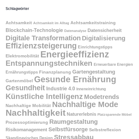
Schlagwörter
Achtsamkeit
Achtsamkeitstraining
Achtsamkeit im Alltag
Blockchain-Technologie
Datensicherheit
Datenanalyse
Digitale Transformation
Digitalisierung
Effizienzsteigerung
Einrichtungstipps
Energieeffizienz
Elektromobilität
Entspannungstechniken
Erneuerbare Energien
Gartengestaltung
Finanzplanung
Ernährungstipps
Gesunde Ernährung
Gartenmöbel
Gesundheit
Industrie 4.0
Inneneinrichtung
Künstliche Intelligenz
Modetrends
Nachhaltige Mode
Nachhaltige Mobilität
Nachhaltigkeit
Naturerlebnis
Platzsparende Möbel
Raumgestaltung
Prozessoptimierung
Selbstfürsorge
Risikomanagement
Selbstreflexion
Stressabbau
Skandinavisches Design