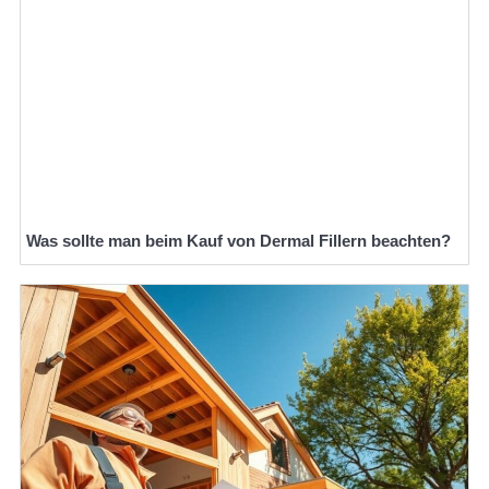
Was sollte man beim Kauf von Dermal Fillern beachten?