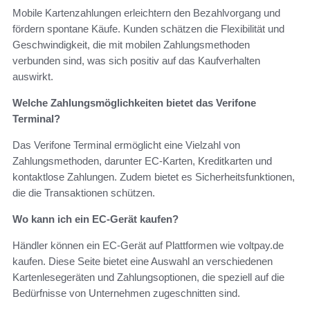
Mobile Kartenzahlungen erleichtern den Bezahlvorgang und
fördern spontane Käufe. Kunden schätzen die Flexibilität und
Geschwindigkeit, die mit mobilen Zahlungsmethoden
verbunden sind, was sich positiv auf das Kaufverhalten
auswirkt.
Welche Zahlungsmöglichkeiten bietet das Verifone
Terminal?
Das Verifone Terminal ermöglicht eine Vielzahl von
Zahlungsmethoden, darunter EC-Karten, Kreditkarten und
kontaktlose Zahlungen. Zudem bietet es Sicherheitsfunktionen,
die die Transaktionen schützen.
Wo kann ich ein EC-Gerät kaufen?
Händler können ein EC-Gerät auf Plattformen wie voltpay.de
kaufen. Diese Seite bietet eine Auswahl an verschiedenen
Kartenlesegeräten und Zahlungsoptionen, die speziell auf die
Bedürfnisse von Unternehmen zugeschnitten sind.