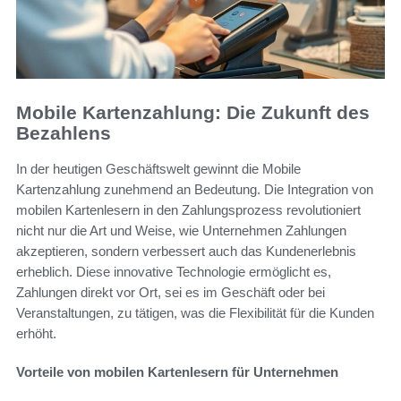
Mobile Kartenzahlung: Die Zukunft des
Bezahlens
In der heutigen Geschäftswelt gewinnt die Mobile
Kartenzahlung zunehmend an Bedeutung. Die Integration von
mobilen Kartenlesern in den Zahlungsprozess revolutioniert
nicht nur die Art und Weise, wie Unternehmen Zahlungen
akzeptieren, sondern verbessert auch das Kundenerlebnis
erheblich. Diese innovative Technologie ermöglicht es,
Zahlungen direkt vor Ort, sei es im Geschäft oder bei
Veranstaltungen, zu tätigen, was die Flexibilität für die Kunden
erhöht.
Vorteile von mobilen Kartenlesern für Unternehmen