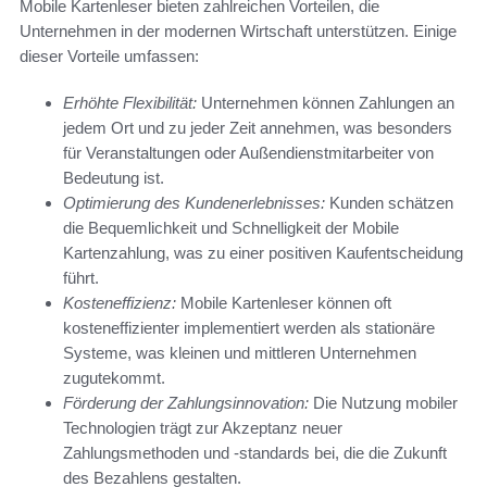
Mobile Kartenleser bieten zahlreichen Vorteilen, die
Unternehmen in der modernen Wirtschaft unterstützen. Einige
dieser Vorteile umfassen:
Erhöhte Flexibilität:
Unternehmen können Zahlungen an
jedem Ort und zu jeder Zeit annehmen, was besonders
für Veranstaltungen oder Außendienstmitarbeiter von
Bedeutung ist.
Optimierung des Kundenerlebnisses:
Kunden schätzen
die Bequemlichkeit und Schnelligkeit der Mobile
Kartenzahlung, was zu einer positiven Kaufentscheidung
führt.
Kosteneffizienz:
Mobile Kartenleser können oft
kosteneffizienter implementiert werden als stationäre
Systeme, was kleinen und mittleren Unternehmen
zugutekommt.
Förderung der Zahlungsinnovation:
Die Nutzung mobiler
Technologien trägt zur Akzeptanz neuer
Zahlungsmethoden und -standards bei, die die Zukunft
des Bezahlens gestalten.