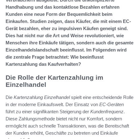
Handhabung und das kontaktlose Bezahlen erfahren
Kunden eine neue Form der Bequemlichkeit beim
Einkaufen. Studien zeigen, dass Käufer, die mit einem EC-
Gerät bezahlen, eher zu impulsiven Käufen geneigt sind.
Dies hat nicht nur die Art und Weise revolutioniert, wie
Menschen ihre Einkäufe tätigen, sondern auch die gesamte
Einzelhandelslandschaft beeinflusst. Im Folgenden wird
die zentrale Frage betrachtet: Wie beeinflusst
Kartenzahlung das Kaufverhalten?
Die Rolle der Kartenzahlung im
Einzelhandel
Die
Kartenzahlung Einzelhandel
spielt eine entscheidende Rolle
in der moderne Einkaufswelt. Der Einsatz von
EC-Geräten
führt zu einer signifikanten Steigerung der
Kundenfrequenz
.
Diese Zahlungsmethode bietet nicht nur Komfort, sondern
ermöglicht auch schnelle Transaktionen, was die Bereitschaft
der Kunden erhöht, Geschäfte zu betreten und Einkäufe