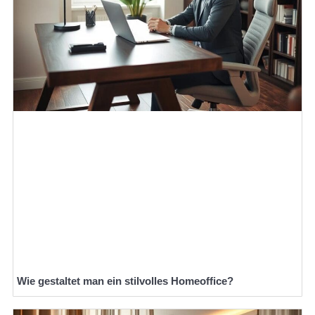
Wie gestaltet man ein stilvolles Homeoffice?