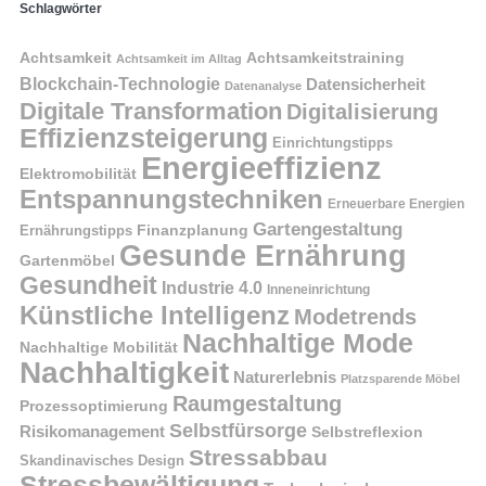
Schlagwörter
Achtsamkeit
Achtsamkeitstraining
Achtsamkeit im Alltag
Blockchain-Technologie
Datensicherheit
Datenanalyse
Digitale Transformation
Digitalisierung
Effizienzsteigerung
Einrichtungstipps
Energieeffizienz
Elektromobilität
Entspannungstechniken
Erneuerbare Energien
Gartengestaltung
Finanzplanung
Ernährungstipps
Gesunde Ernährung
Gartenmöbel
Gesundheit
Industrie 4.0
Inneneinrichtung
Künstliche Intelligenz
Modetrends
Nachhaltige Mode
Nachhaltige Mobilität
Nachhaltigkeit
Naturerlebnis
Platzsparende Möbel
Raumgestaltung
Prozessoptimierung
Selbstfürsorge
Risikomanagement
Selbstreflexion
Stressabbau
Skandinavisches Design
Stressbewältigung