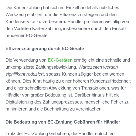
Die Kartenzahlung hat sich im Einzelhandel als nützliches
Werkzeug etabliert, um die Effizienz zu steigern und den
Kundenservice zu verbessern. Händler profitieren vielfältig von
den Vorteilen Kartenzahlung, insbesondere durch den Einsatz
moderner EC-Geräte.
Effizienzsteigerung durch EC-Geräte
Die Verwendung von
EC-Geräten
ermöglicht eine schnelle und
unkomplizierte Zahlungsabwicklung.
Wartezeiten werden
signifikant reduziert
, sodass Kunden zügiger bedient werden
können. Dies führt häufig zu einer höheren Kundenzufriedenheit
und einer schnelleren Abwicklung von Transaktionen, was für
Händler von großer Bedeutung ist. Darüber hinaus hilft die
Digitalisierung des Zahlungsprozesses, menschliche Fehler zu
minimieren und die Buchhaltung zu vereinfachen.
Die Bedeutung von EC-Zahlung Gebühren für Händler
Trotz der EC-Zahlung Gebühren, die Händler entrichten