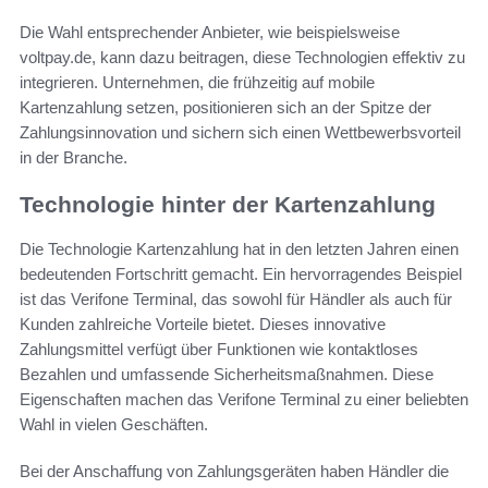
Die Wahl entsprechender Anbieter, wie beispielsweise
voltpay.de, kann dazu beitragen, diese Technologien effektiv zu
integrieren. Unternehmen, die frühzeitig auf mobile
Kartenzahlung setzen, positionieren sich an der Spitze der
Zahlungsinnovation und sichern sich einen Wettbewerbsvorteil
in der Branche.
Technologie hinter der Kartenzahlung
Die Technologie Kartenzahlung hat in den letzten Jahren einen
bedeutenden Fortschritt gemacht. Ein hervorragendes Beispiel
ist das Verifone Terminal, das sowohl für Händler als auch für
Kunden zahlreiche Vorteile bietet. Dieses innovative
Zahlungsmittel verfügt über Funktionen wie kontaktloses
Bezahlen und umfassende Sicherheitsmaßnahmen. Diese
Eigenschaften machen das Verifone Terminal zu einer beliebten
Wahl in vielen Geschäften.
Bei der Anschaffung von Zahlungsgeräten haben Händler die