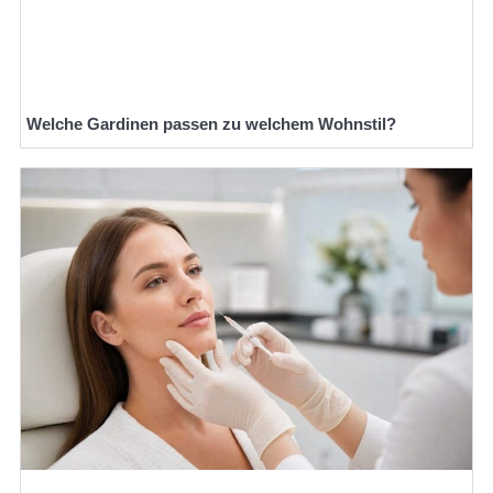
Welche Gardinen passen zu welchem Wohnstil?