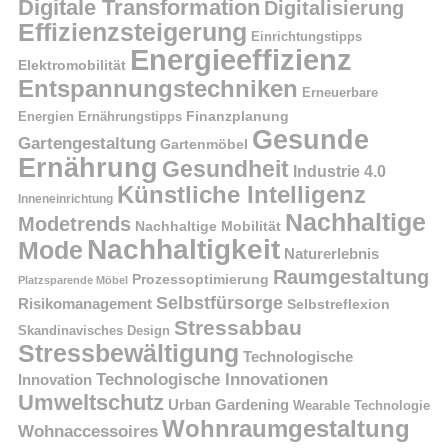
Digitale Transformation
Digitalisierung
Effizienzsteigerung
Einrichtungstipps
Energieeffizienz
Elektromobilität
Entspannungstechniken
Erneuerbare
Finanzplanung
Energien
Ernährungstipps
Gesunde
Gartengestaltung
Gartenmöbel
Ernährung
Gesundheit
Industrie 4.0
Künstliche Intelligenz
Inneneinrichtung
Nachhaltige
Modetrends
Nachhaltige Mobilität
Nachhaltigkeit
Mode
Naturerlebnis
Raumgestaltung
Prozessoptimierung
Platzsparende Möbel
Selbstfürsorge
Risikomanagement
Selbstreflexion
Stressabbau
Skandinavisches Design
Stressbewältigung
Technologische
Technologische Innovationen
Innovation
Umweltschutz
Urban Gardening
Wearable Technologie
Wohnraumgestaltung
Wohnaccessoires