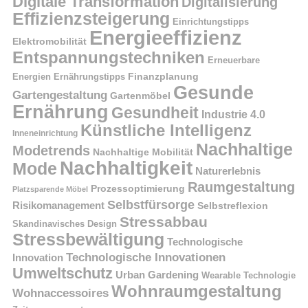
Digitale Transformation
Digitalisierung
Effizienzsteigerung
Einrichtungstipps
Energieeffizienz
Elektromobilität
Entspannungstechniken
Erneuerbare
Finanzplanung
Energien
Ernährungstipps
Gesunde
Gartengestaltung
Gartenmöbel
Ernährung
Gesundheit
Industrie 4.0
Künstliche Intelligenz
Inneneinrichtung
Nachhaltige
Modetrends
Nachhaltige Mobilität
Nachhaltigkeit
Mode
Naturerlebnis
Raumgestaltung
Prozessoptimierung
Platzsparende Möbel
Selbstfürsorge
Risikomanagement
Selbstreflexion
Stressabbau
Skandinavisches Design
Stressbewältigung
Technologische
Technologische Innovationen
Innovation
Umweltschutz
Urban Gardening
Wearable Technologie
Wohnraumgestaltung
Wohnaccessoires