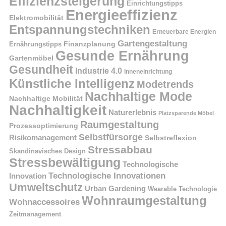
Effizienzsteigerung
Einrichtungstipps
Energieeffizienz
Elektromobilität
Entspannungstechniken
Erneuerbare Energien
Gartengestaltung
Finanzplanung
Ernährungstipps
Gesunde Ernährung
Gartenmöbel
Gesundheit
Industrie 4.0
Inneneinrichtung
Künstliche Intelligenz
Modetrends
Nachhaltige Mode
Nachhaltige Mobilität
Nachhaltigkeit
Naturerlebnis
Platzsparende Möbel
Raumgestaltung
Prozessoptimierung
Selbstfürsorge
Risikomanagement
Selbstreflexion
Stressabbau
Skandinavisches Design
Stressbewältigung
Technologische
Technologische Innovationen
Innovation
Umweltschutz
Urban Gardening
Wearable Technologie
Wohnraumgestaltung
Wohnaccessoires
Zeitmanagement