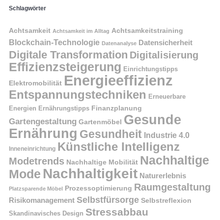
Schlagwörter
Achtsamkeit
Achtsamkeitstraining
Achtsamkeit im Alltag
Blockchain-Technologie
Datensicherheit
Datenanalyse
Digitale Transformation
Digitalisierung
Effizienzsteigerung
Einrichtungstipps
Energieeffizienz
Elektromobilität
Entspannungstechniken
Erneuerbare
Finanzplanung
Energien
Ernährungstipps
Gesunde
Gartengestaltung
Gartenmöbel
Ernährung
Gesundheit
Industrie 4.0
Künstliche Intelligenz
Inneneinrichtung
Nachhaltige
Modetrends
Nachhaltige Mobilität
Nachhaltigkeit
Mode
Naturerlebnis
Raumgestaltung
Prozessoptimierung
Platzsparende Möbel
Selbstfürsorge
Risikomanagement
Selbstreflexion
Stressabbau
Skandinavisches Design