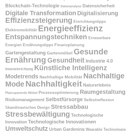
Blockchain-Technologie
Datensicherheit
Datenanalyse
Digitale Transformation
Digitalisierung
Effizienzsteigerung
Einrichtungstipps
Energieeffizienz
Elektromobilität
Entspannungstechniken
Erneuerbare
Finanzplanung
Energien
Ernährungstipps
Gesunde
Gartengestaltung
Gartenmöbel
Ernährung
Gesundheit
Industrie 4.0
Künstliche Intelligenz
Inneneinrichtung
Nachhaltige
Modetrends
Nachhaltige Mobilität
Nachhaltigkeit
Mode
Naturerlebnis
Raumgestaltung
Prozessoptimierung
Platzsparende Möbel
Selbstfürsorge
Risikomanagement
Selbstreflexion
Stressabbau
Skandinavisches Design
Stressbewältigung
Technologische
Technologische Innovationen
Innovation
Umweltschutz
Urban Gardening
Wearable Technologie