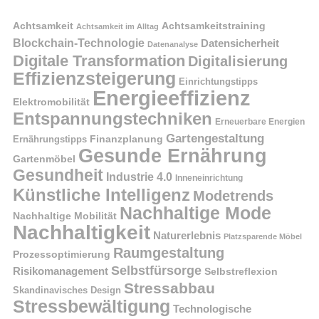
Achtsamkeit
Achtsamkeitstraining
Achtsamkeit im Alltag
Blockchain-Technologie
Datensicherheit
Datenanalyse
Digitale Transformation
Digitalisierung
Effizienzsteigerung
Einrichtungstipps
Energieeffizienz
Elektromobilität
Entspannungstechniken
Erneuerbare Energien
Gartengestaltung
Finanzplanung
Ernährungstipps
Gesunde Ernährung
Gartenmöbel
Gesundheit
Industrie 4.0
Inneneinrichtung
Künstliche Intelligenz
Modetrends
Nachhaltige Mode
Nachhaltige Mobilität
Nachhaltigkeit
Naturerlebnis
Platzsparende Möbel
Raumgestaltung
Prozessoptimierung
Selbstfürsorge
Risikomanagement
Selbstreflexion
Stressabbau
Skandinavisches Design
Stressbewältigung
Technologische