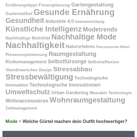
Gartengestaltung
Finanzplanung
Ernährungstipps
Gesunde Ernährung
Gartenmöbel
Gesundheit
Industrie 4.0
Inneneinrichtung
Künstliche Intelligenz
Modetrends
Nachhaltige Mode
Nachhaltige Mobilität
Nachhaltigkeit
Naturerlebnis
Platzsparende Möbel
Raumgestaltung
Prozessoptimierung
Selbstfürsorge
Risikomanagement
Selbstreflexion
Stressabbau
Skandinavisches Design
Stressbewältigung
Technologische
Technologische Innovationen
Innovation
Umweltschutz
Urban Gardening
Wearable Technologie
Wohnraumgestaltung
Wohnaccessoires
Zeitmanagement
Mode
>
Welche Gürtel machen dein Outfit hochwertiger?